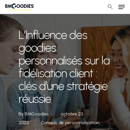
Men
Skip
to
Close
main
Menu
content
L’Influence des
goodies
personnalisés sur la
fidélisation client :
clés d’une stratégie
réussie
By
BMGoodies
octobre 23,
2023
Conseils de personnalisation
,