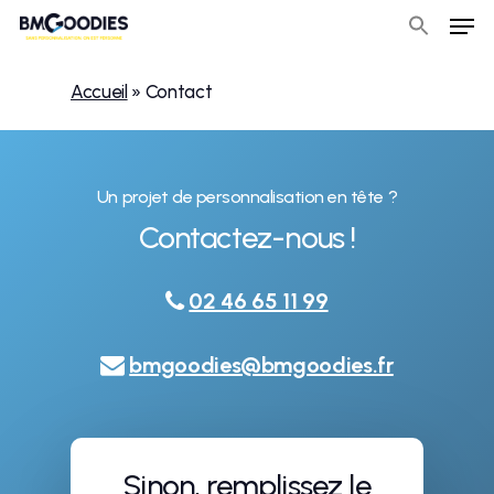
Men
Skip
to
Close
main
Accueil
»
Contact
Menu
content
Un projet de personnalisation en tête ?
Contactez-nous !
02 46 65 11 99
bmgoodies@bmgoodies.fr
Sinon, remplissez le