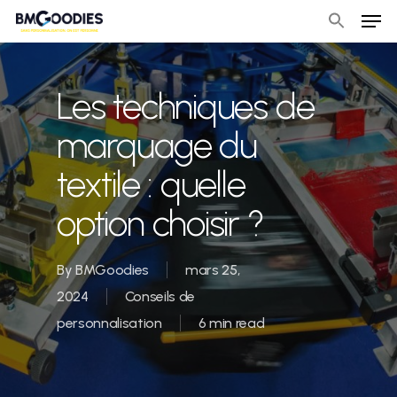
Men
Skip
to
Close
main
Menu
content
Les techniques de
marquage du
textile : quelle
option choisir ?
By
BMGoodies
mars 25,
2024
Conseils de
personnalisation
6 min read