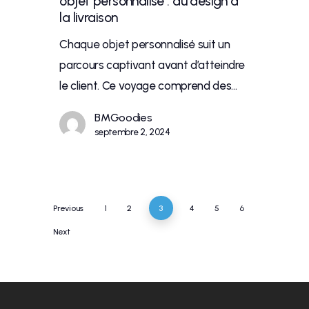
objet personnalisé : du design à
la livraison
Chaque objet personnalisé suit un
parcours captivant avant d’atteindre
le client. Ce voyage comprend des…
BMGoodies
septembre 2, 2024
Previous
1
2
3
4
5
6
Next