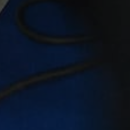
By
BMGoodies
Conseils de pe