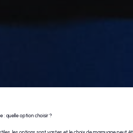
: quelle option choisir ?
xtiles, les options sont vastes et le choix de marquage peut être